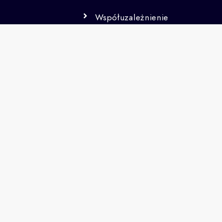
Współuzależnienie
Syndrom
DDA
Warsztaty
Dla Bliskich
Nasze ośrodki są
indeksowane pod
numerem
000000287179
w Rejestrze
Podmiotów