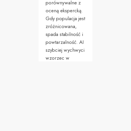
porównywalne z
oceną ekspercką.
Gdy populacja jest
zróżnicowana,
spada stabilność i
powtarzalność. AI
szybciej wychwyci
wzorzec w
danych, lecz
może pominąć
czynniki
społeczne, traumę
i maskowanie
objawów.
Terapeuta łączy
wyniki testów z
rozmową, historią