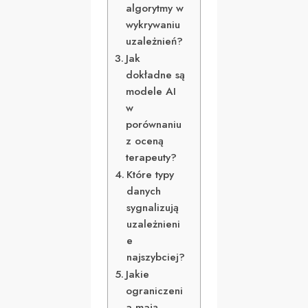
algorytmy w
wykrywaniu
uzależnień?
Jak
dokładne są
modele AI
w
porównaniu
z oceną
terapeuty?
Które typy
danych
sygnalizują
uzależnieni
e
najszybciej?
Jakie
ograniczeni
a mają