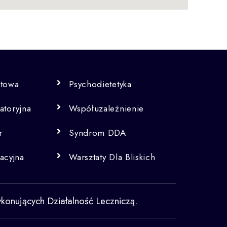
otowa
Psychodietetyka
atoryjna
Współuzależnienie
r
Syndrom DDA
acyjna
Warsztaty Dla Bliskich
nujących Działalność Leczniczą.