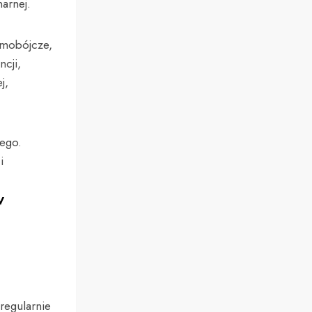
narnej.
amobójcze,
ncji,
j,
ego.
i
w
 regularnie