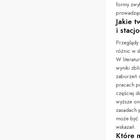
formy zwyk
prowadząc
Jakie 
i stacj
Przeglądy 
różnic w 
W literatu
wyniki zbl
zaburzeń 
pracach p
częściej d
wyższe onl
zasadach 
może być r
wskazań.
Które m