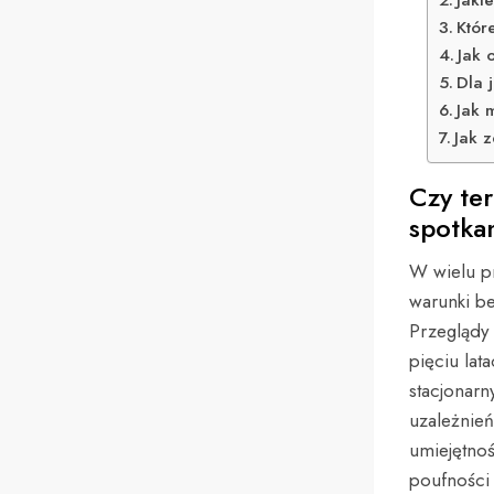
Któr
Jak 
Dla 
Jak 
Jak 
Czy te
spotka
W wielu pr
warunki be
Przeglądy
pięciu la
stacjonarn
uzależnień
umiejętnoś
poufności 