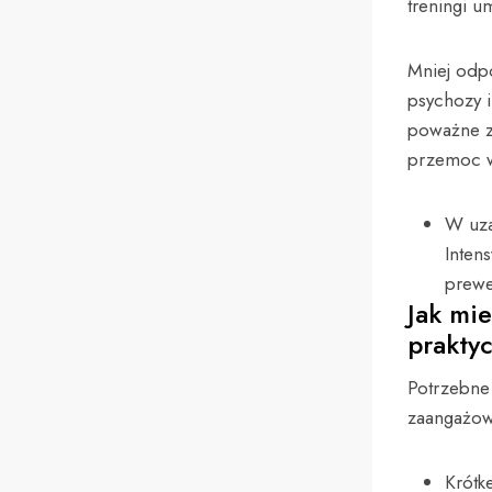
treningi u
Mniej odp
psychozy 
poważne z
przemoc w
W uza
Inten
prewe
Jak mi
prakty
Potrzebne 
zaangażow
Krótk