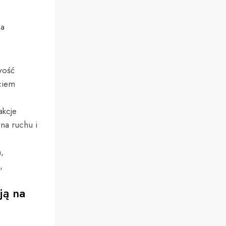
na
wość
yciem
akcje
na ruchu i
,
,
ją na