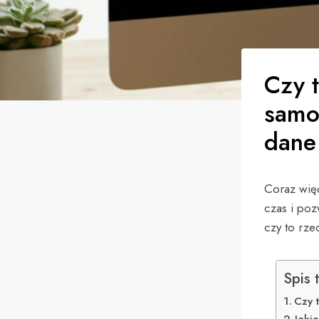
Czy t
samo
dane 
Coraz wię
czas i poz
czy to rze
Spis 
Czy 
Jaki