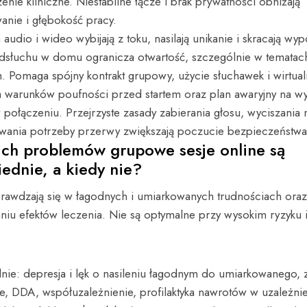
enie kliniczne. Niestabilne łącze i brak prywatności obniżają
anie i głębokość pracy.
 audio i wideo wybijają z toku, nasilają unikanie i skracają wy
dsłuchu w domu ogranicza otwartość, szczególnie w tematac
. Pomaga spójny kontrakt grupowy, użycie słuchawek i wirtual
ja warunków poufności przed startem oraz plan awaryjny na w
połączeniu. Przejrzyste zasady zabierania głosu, wyciszania
owania potrzeby przerwy zwiększają poczucie bezpieczeństwa
kich problemów grupowe sesje online są
ednie, a kiedy nie?
rawdzają się w łagodnych i umiarkowanych trudnościach ora
iu efektów leczenia. Nie są optymalne przy wysokim ryzyku i
ie: depresja i lęk o nasileniu łagodnym do umiarkowanego, 
e, DDA, współuzależnienie, profilaktyka nawrotów w uzależni