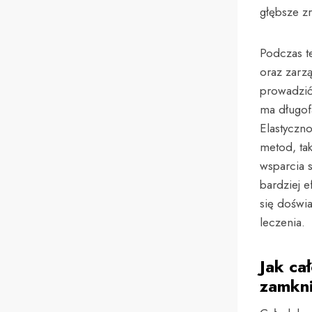
głębsze z
Podczas te
oraz zarz
prowadzić
ma długof
Elastyczn
metod, ta
wsparcia 
bardziej 
się doświ
leczenia.
Jak ca
zamkn