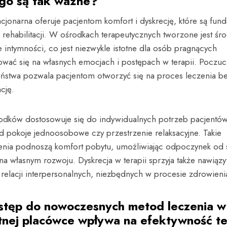
go są tak ważne?
acjonarna oferuje pacjentom komfort i dyskrecję, które są fu
 rehabilitacji. W ośrodkach terapeutycznych tworzone jest śr
e intymności, co jest niezwykle istotne dla osób pragnących
ować się na własnych emocjach i postępach w terapii. Poczuc
ństwa pozwala pacjentom otworzyć się na proces leczenia b
cję.
odków dostosowuje się do indywidualnych potrzeb pacjentów,
d pokoje jednoosobowe czy przestrzenie relaksacyjne. Takie
nia podnoszą komfort pobytu, umożliwiając odpoczynek od s
na własnym rozwoju. Dyskrecja w terapii sprzyja także nawiąz
relacji interpersonalnych, niezbędnych w procesie zdrowieni
stęp do nowoczesnych metod leczenia w
nej placówce wpływa na efektywność te