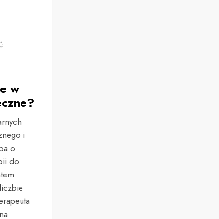
ć
ne w
eczne?
arnych
znego i
oba o
pii do
ntem
liczbie
erapeuta
 na