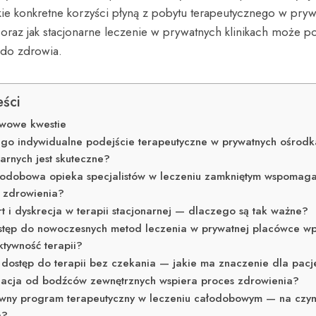
kie konkretne korzyści płyną z pobytu terapeutycznego w pryw
oraz jak stacjonarne leczenie w prywatnych klinikach może 
do zdrowia.
eści
wowe kwestie
go indywidualne podejście terapeutyczne w prywatnych ośrod
narnych jest skuteczne?
łodobowa opieka specjalistów w leczeniu zamkniętym wspomag
 zdrowienia?
t i dyskrecja w terapii stacjonarnej — dlaczego są tak ważne?
stęp do nowoczesnych metod leczenia w prywatnej placówce w
ktywność terapii?
 dostęp do terapii bez czekania — jakie ma znaczenie dla pacj
olacja od bodźców zewnętrznych wspiera proces zdrowienia?
ywny program terapeutyczny w leczeniu całodobowym — na czy
a?