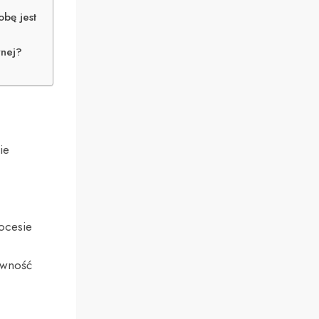
bę jest
rnej?
ie
rocesie
ywność