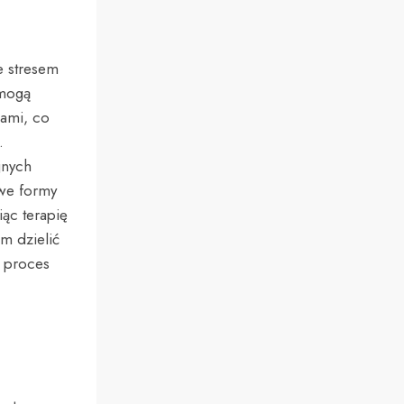
e stresem
 mogą
ami, co
.
jnych
owe formy
ąc terapię
m dzielić
 proces