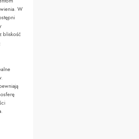
jentom
owienia. W
ostępni
y
 bliskość
ą
ealne
w.
pewniają
osferę
ści
a.