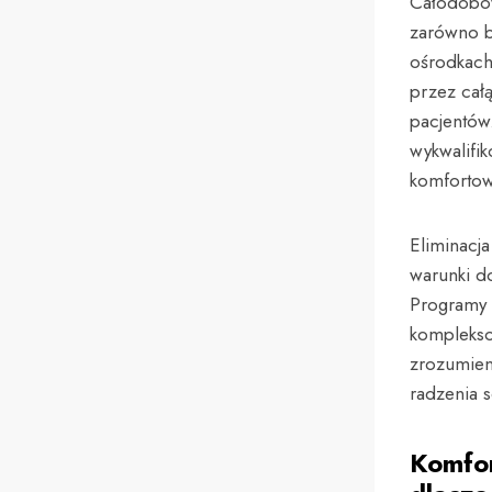
Całodobow
zarówno b
ośrodkach 
przez cał
pacjentów
wykwalifi
komfortow
Eliminacj
warunki d
Programy 
komplekso
zrozumieni
radzenia 
Komfor