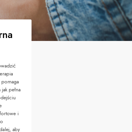
rna
owadzić
erapia
ko pomaga
 jak pełna
dejściu
e
fortowe i
do
alej, aby