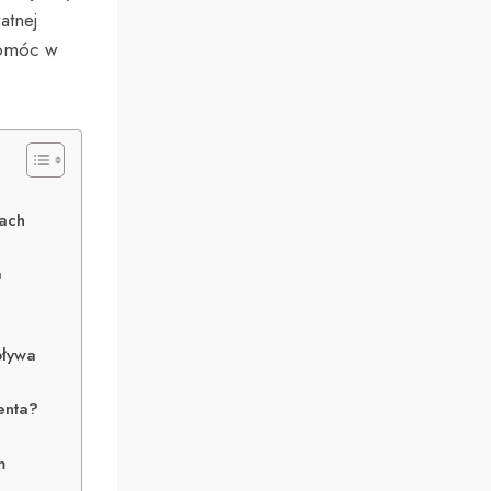
atnej
pomóc w
kach
a
pływa
enta?
m