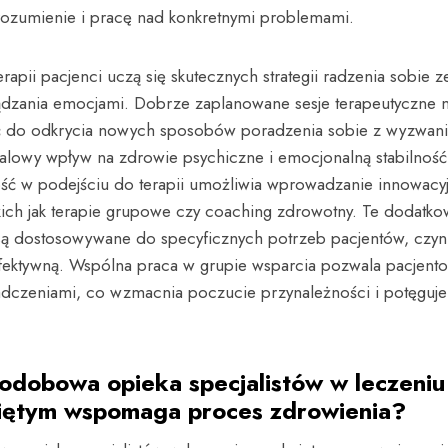
rozumienie i pracę nad konkretnymi problemami.
rapii pacjenci uczą się skutecznych strategii radzenia sobie z
ądzania emocjami. Dobrze zaplanowane sesje terapeutyczne
 do odkrycia nowych sposobów poradzenia sobie z wyzwani
alowy wpływ na zdrowie psychiczne i emocjonalną stabilność
ość w podejściu do terapii umożliwia wprowadzanie innowacy
kich jak terapie grupowe czy coaching zdrowotny. Te dodatk
są dostosowywane do specyficznych potrzeb pacjentów, czyni
efektywną. Wspólna praca w grupie wsparcia pozwala pacjento
adczeniami, co wzmacnia poczucie przynależności i potęguje
łodobowa opieka specjalistów w leczeniu
iętym wspomaga proces zdrowienia?