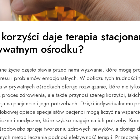
 korzyści daje terapia stacjona
ywatnym ośrodku?
ne życie często stawia przed nami wyzwania, które mogą pr
stresu i problemów emocjonalnych. W obliczu tych trudności t
a w prywatnych ośrodkach oferuje rozwiązanie, które nie tyl
proces zdrowienia, ale także przynosi szereg korzyści, takich
cja na pacjencie i jego potrzebach. Dzięki indywidualnemu po
dobowej opiece specjalistów pacjenci mogą liczyć na wsparci
iczne i medyczne, które szybko reaguje na ich potrzeby. Kom
 środowisko sprzyja tworzeniu zdrowych nawyków, a dostęp 
ych metod leczenia podnosi efektywność terapii. Przeczytaj d