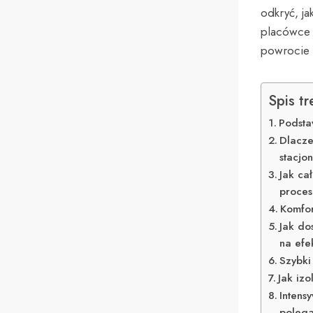
odkryć, ja
placówce 
powrocie 
Spis tr
Podsta
Dlacze
stacjo
Jak ca
proces
Komfor
Jak do
na efe
Szybki
Jak iz
Intens
poleg