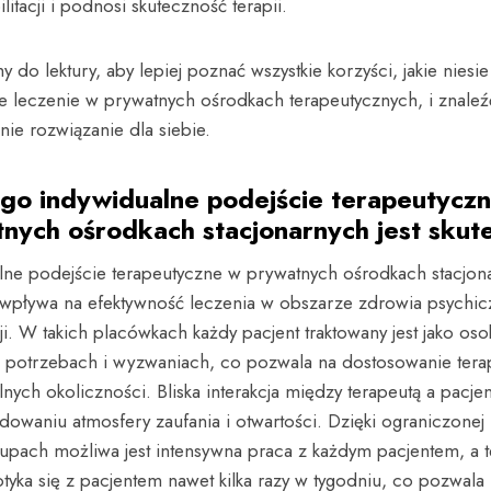
litacji i podnosi skuteczność terapii.
 do lektury, aby lepiej poznać wszystkie korzyści, jakie niesie
ne leczenie w prywatnych ośrodkach terapeutycznych, i znaleź
ie rozwiązanie dla siebie.
go indywidualne podejście terapeutycz
nych ośrodkach stacjonarnych jest skut
lne podejście terapeutyczne w prywatnych ośrodkach stacjon
wpływa na efektywność leczenia w obszarze zdrowia psychic
cji. W takich placówkach każdy pacjent traktowany jest jako os
h potrzebach i wyzwaniach, co pozwala na dostosowanie tera
nych okoliczności. Bliska interakcja między terapeutą a pacje
dowaniu atmosfery zaufania i otwartości. Dzięki ograniczonej 
upach możliwa jest intensywna praca z każdym pacjentem, a t
tyka się z pacjentem nawet kilka razy w tygodniu, co pozwala