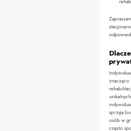
rehabi
Zapraszamy
stacjonar
odpowiedn
Dlacze
prywat
Indywidua
znacząco 
rehabilita
unikalnyc
indywidual
sprzyja bu
osób w gr
często spo