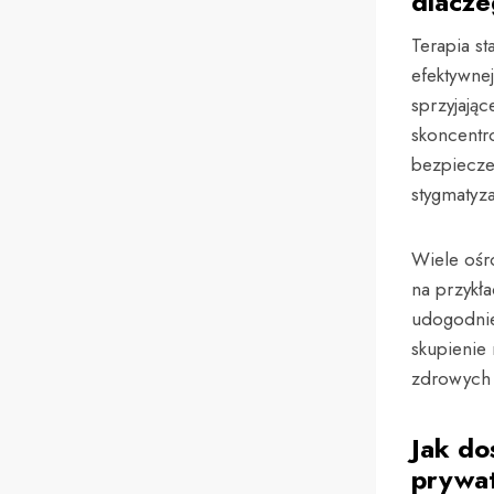
dlacze
Terapia st
efektywnej
sprzyjając
skoncentr
bezpiecze
stygmatyza
Wiele ośr
na przykła
udogodnie
skupienie 
zdrowych 
Jak do
prywat