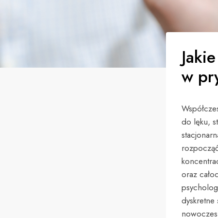
Jakie
w pr
Współczes
do lęku, 
stacjonarn
rozpocząć 
koncentra
oraz cało
psycholog
dyskretne
nowoczesn