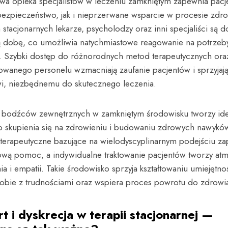
a opieka specjalistów w leczeniu zamkniętym zapewnia pac
ezpieczeństwo, jak i nieprzerwane wsparcie w procesie zdr
stacjonarnych lekarze, psycholodzy oraz inni specjaliści są d
ą dobę, co umożliwia natychmiastowe reagowanie na potrzeb
. Szybki dostęp do różnorodnych metod terapeutycznych oraz
kowanego personelu wzmacniają zaufanie pacjentów i sprzyjaj
i, niezbędnemu do skutecznego leczenia.
a bodźców zewnętrznych w zamkniętym środowisku tworzy id
o skupienia się na zdrowieniu i budowaniu zdrowych nawykó
terapeutyczne bazujące na wielodyscyplinarnym podejściu za
wą pomoc, a indywidualne traktowanie pacjentów tworzy atm
a i empatii. Takie środowisko sprzyja kształtowaniu umiejętno
sobie z trudnościami oraz wspiera proces powrotu do zdrowi
t i dyskrecja w terapii stacjonarnej —