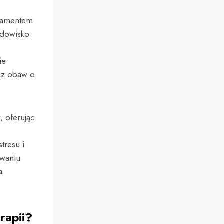
ndamentem
odowisko
ie
ez obaw o
 oferując
tresu i
ywaniu
a.
rapii?