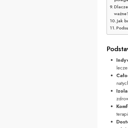
Dlacze
ważne
Jak b
Pods
Podsta
Indy
lecze
Cało
natyc
Izol
zdrow
Komf
terapi
Dost