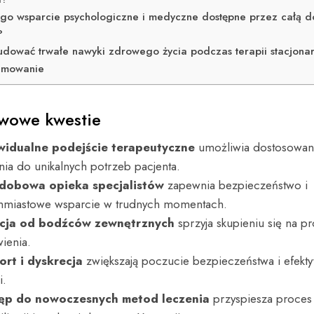
go wsparcie psychologiczne i medyczne dostępne przez całą do
?
udować trwałe nawyki zdrowego życia podczas terapii stacjona
umowanie
wowe kwestie
widualne podejście terapeutyczne
umożliwia dostosowan
nia do unikalnych potrzeb pacjenta.
dobowa opieka specjalistów
zapewnia bezpieczeństwo i
hmiastowe wsparcie w trudnych momentach.
acja od bodźców zewnętrznych
sprzyja skupieniu się na p
ienia.
ort i dyskrecja
zwiększają poczucie bezpieczeństwa i efekt
i.
ęp do nowoczesnych metod leczenia
przyspiesza proces