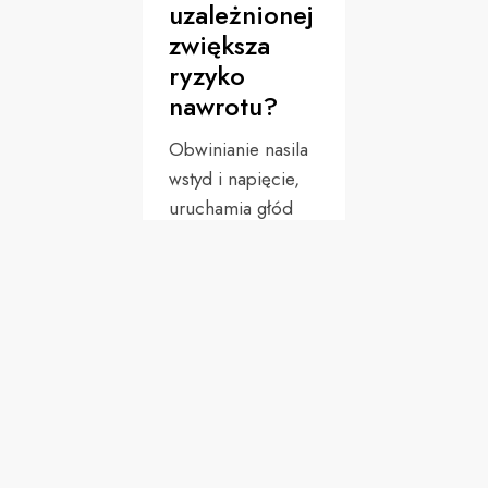
uzależnionej
zwiększa
ryzyko
nawrotu?
Obwinianie nasila
wstyd i napięcie,
uruchamia głód
oraz izoluje od
wsparcia i strategii
radzenia sobie.
Obwinianie
wzmacnia
przekonanie „i tak
nie dam rady”.
Osoba unika