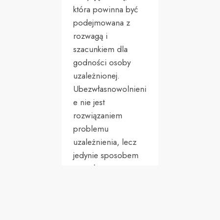
która powinna być
podejmowana z
rozwagą i
szacunkiem dla
godności osoby
uzależnionej.
Ubezwłasnowolnieni
e nie jest
rozwiązaniem
problemu
uzależnienia, lecz
jedynie sposobem
na ochronę
człowieka i jego
otoczenia przed
negatywnymi